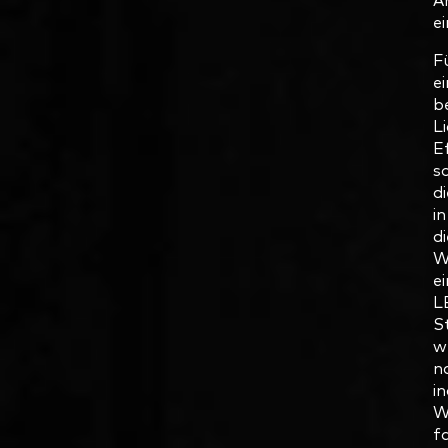
ei
F
e
b
Li
E
s
di
in
di
W
e
L
S
w
n
in
W
f